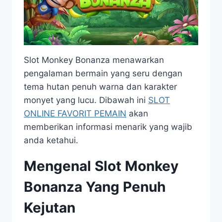
Slot Monkey Bonanza menawarkan
pengalaman bermain yang seru dengan
tema hutan penuh warna dan karakter
monyet yang lucu. Dibawah ini
SLOT
ONLINE FAVORIT PEMAIN
akan
memberikan informasi menarik yang wajib
anda ketahui.
Mengenal Slot Monkey
Bonanza Yang Penuh
Kejutan