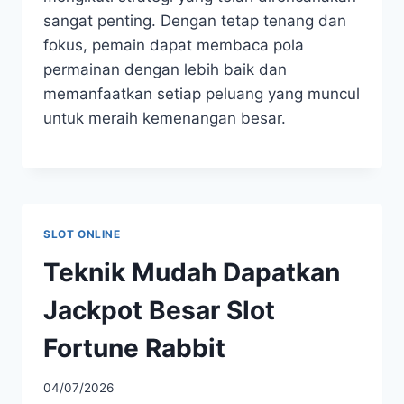
sangat penting. Dengan tetap tenang dan
fokus, pemain dapat membaca pola
permainan dengan lebih baik dan
memanfaatkan setiap peluang yang muncul
untuk meraih kemenangan besar.
SLOT ONLINE
Teknik Mudah Dapatkan
Jackpot Besar Slot
Fortune Rabbit
04/07/2026