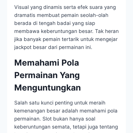
Visual yang dinamis serta efek suara yang
dramatis membuat pemain seolah-olah
berada di tengah badai yang siap
membawa keberuntungan besar. Tak heran
jika banyak pemain tertarik untuk mengejar
jackpot besar dari permainan ini.
Memahami Pola
Permainan Yang
Menguntungkan
Salah satu kunci penting untuk meraih
kemenangan besar adalah memahami pola
permainan. Slot bukan hanya soal
keberuntungan semata, tetapi juga tentang