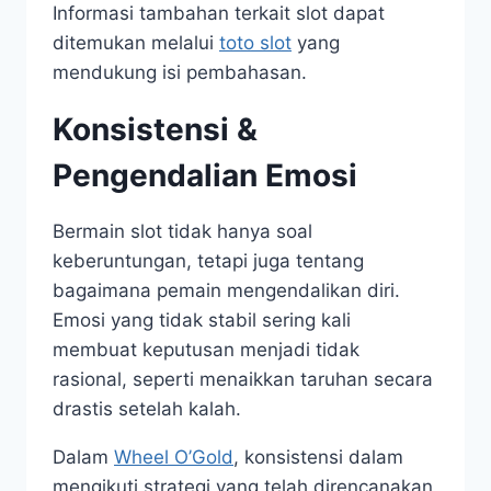
Informasi tambahan terkait slot dapat
ditemukan melalui
toto slot
yang
mendukung isi pembahasan.
Konsistensi &
Pengendalian Emosi
Bermain slot tidak hanya soal
keberuntungan, tetapi juga tentang
bagaimana pemain mengendalikan diri.
Emosi yang tidak stabil sering kali
membuat keputusan menjadi tidak
rasional, seperti menaikkan taruhan secara
drastis setelah kalah.
Dalam
Wheel O’Gold
, konsistensi dalam
mengikuti strategi yang telah direncanakan