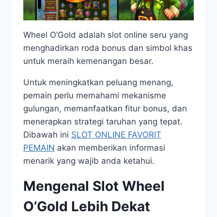
Wheel O’Gold adalah slot online seru yang
menghadirkan roda bonus dan simbol khas
untuk meraih kemenangan besar.
Untuk meningkatkan peluang menang,
pemain perlu memahami mekanisme
gulungan, memanfaatkan fitur bonus, dan
menerapkan strategi taruhan yang tepat.
Dibawah ini
SLOT ONLINE FAVORIT
PEMAIN
akan memberikan informasi
menarik yang wajib anda ketahui.
Mengenal Slot Wheel
O’Gold Lebih Dekat