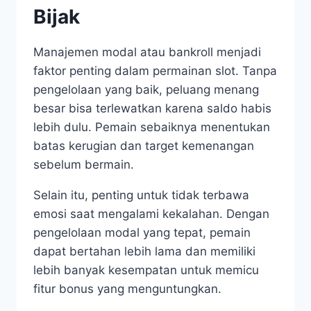
Bijak
Manajemen modal atau bankroll menjadi
faktor penting dalam permainan slot. Tanpa
pengelolaan yang baik, peluang menang
besar bisa terlewatkan karena saldo habis
lebih dulu. Pemain sebaiknya menentukan
batas kerugian dan target kemenangan
sebelum bermain.
Selain itu, penting untuk tidak terbawa
emosi saat mengalami kekalahan. Dengan
pengelolaan modal yang tepat, pemain
dapat bertahan lebih lama dan memiliki
lebih banyak kesempatan untuk memicu
fitur bonus yang menguntungkan.