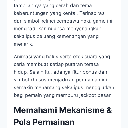
tampilannya yang cerah dan tema
keberuntungan yang kental. Terinspirasi
dari simbol kelinci pembawa hoki, game ini
menghadirkan nuansa menyenangkan
sekaligus peluang kemenangan yang
menarik.
Animasi yang halus serta efek suara yang
ceria membuat setiap putaran terasa
hidup. Selain itu, adanya fitur bonus dan
simbol khusus menjadikan permainan ini
semakin menantang sekaligus menggiurkan
bagi pemain yang memburu jackpot besar.
Memahami Mekanisme &
Pola Permainan