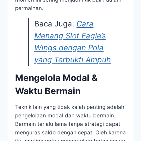
permainan.
Baca Juga:
Cara
Menang Slot Eagle’s
Wings dengan Pola
yang Terbukti Ampuh
Mengelola Modal &
Waktu Bermain
Teknik lain yang tidak kalah penting adalah
pengelolaan modal dan waktu bermain.
Bermain terlalu lama tanpa strategi dapat
menguras saldo dengan cepat. Oleh karena