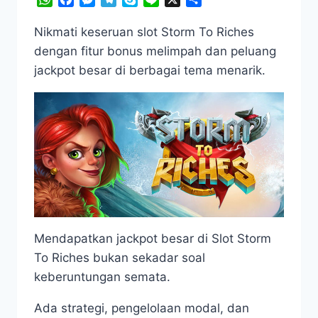
Nikmati keseruan slot Storm To Riches
dengan fitur bonus melimpah dan peluang
jackpot besar di berbagai tema menarik.
Mendapatkan jackpot besar di Slot Storm
To Riches bukan sekadar soal
keberuntungan semata.
Ada strategi, pengelolaan modal, dan