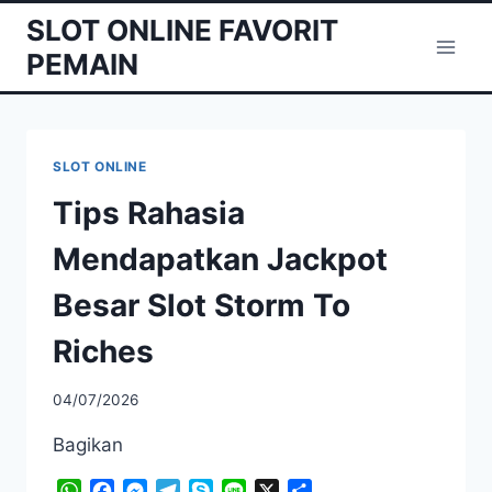
Skip
SLOT ONLINE FAVORIT
to
PEMAIN
content
SLOT ONLINE
Tips Rahasia
Mendapatkan Jackpot
Besar Slot Storm To
Riches
04/07/2026
Bagikan
WhatsApp
Facebook
Messenger
Telegram
Skype
Line
X
Share