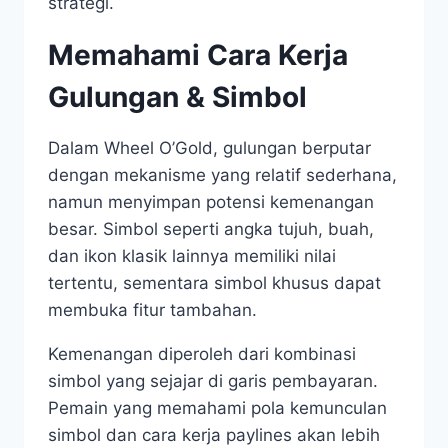
strategi.
Memahami Cara Kerja
Gulungan & Simbol
Dalam Wheel O’Gold, gulungan berputar
dengan mekanisme yang relatif sederhana,
namun menyimpan potensi kemenangan
besar. Simbol seperti angka tujuh, buah,
dan ikon klasik lainnya memiliki nilai
tertentu, sementara simbol khusus dapat
membuka fitur tambahan.
Kemenangan diperoleh dari kombinasi
simbol yang sejajar di garis pembayaran.
Pemain yang memahami pola kemunculan
simbol dan cara kerja paylines akan lebih