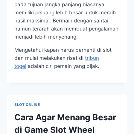
pada tujuan jangka panjang biasanya
memiliki peluang lebih besar untuk meraih
hasil maksimal. Bermain dengan santai
namun terarah akan membuat pengalaman
menjadi lebih menyenang.
Mengetahui kapan harus berhenti di slot
dan mulai melakukan riset di
tribun
togel
adalah ciri pemain yang bijak.
SLOT ONLINE
Cara Agar Menang Besar
di Game Slot Wheel