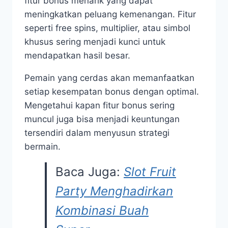
fitur bonus menarik yang dapat
meningkatkan peluang kemenangan. Fitur
seperti free spins, multiplier, atau simbol
khusus sering menjadi kunci untuk
mendapatkan hasil besar.
Pemain yang cerdas akan memanfaatkan
setiap kesempatan bonus dengan optimal.
Mengetahui kapan fitur bonus sering
muncul juga bisa menjadi keuntungan
tersendiri dalam menyusun strategi
bermain.
Baca Juga:
Slot Fruit
Party Menghadirkan
Kombinasi Buah