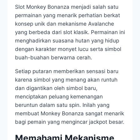
Slot Monkey Bonanza menjadi salah satu
permainan yang menarik perhatian berkat
konsep unik dan mekanisme Avalanche
yang berbeda dari slot klasik. Permainan ini
menghadirkan suasana hutan yang hidup
dengan karakter monyet lucu serta simbol
buah-buahan berwarna cerah.
Setiap putaran memberikan sensasi baru
karena simbol yang menang akan runtuh
dan digantikan oleh simbol baru,
menciptakan peluang kemenangan
beruntun dalam satu spin. Inilah yang
membuat Monkey Bonanza sangat menarik
bagi pemain yang mengincar jackpot besar.
Memahami Mekanisme