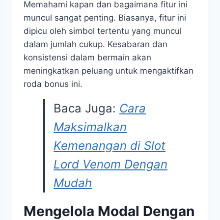
Memahami kapan dan bagaimana fitur ini
muncul sangat penting. Biasanya, fitur ini
dipicu oleh simbol tertentu yang muncul
dalam jumlah cukup. Kesabaran dan
konsistensi dalam bermain akan
meningkatkan peluang untuk mengaktifkan
roda bonus ini.
Baca Juga:
Cara
Maksimalkan
Kemenangan di Slot
Lord Venom Dengan
Mudah
Mengelola Modal Dengan