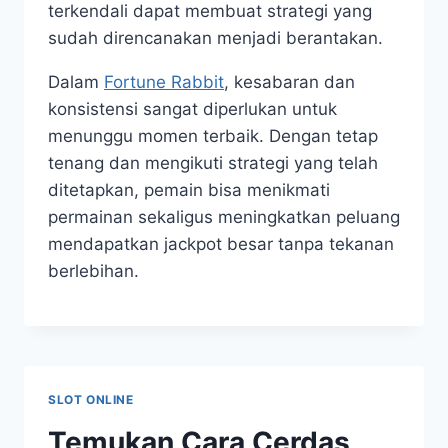
terkendali dapat membuat strategi yang
sudah direncanakan menjadi berantakan.
Dalam
Fortune Rabbit
, kesabaran dan
konsistensi sangat diperlukan untuk
menunggu momen terbaik. Dengan tetap
tenang dan mengikuti strategi yang telah
ditetapkan, pemain bisa menikmati
permainan sekaligus meningkatkan peluang
mendapatkan jackpot besar tanpa tekanan
berlebihan.
SLOT ONLINE
Temukan Cara Cerdas